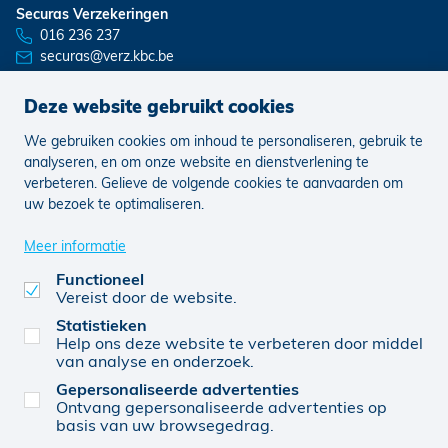
Securas Verzekeringen
016 236 237
securas@verz.kbc.be
Deze website gebruikt cookies
We gebruiken cookies om inhoud te personaliseren, gebruik te
Nieuws
Vacatures
analyseren, en om onze website en dienstverlening te
verbeteren. Gelieve de volgende cookies te aanvaarden om
uw bezoek te optimaliseren.
Juridisch
Klachten
Cookie voorkeuren aanpassen
Meer informatie
Functioneel
Vereist door de website.
0807846286
© KBC 2026
Website door FW4
Statistieken
Help ons deze website te verbeteren door middel
van analyse en onderzoek.
Gepersonaliseerde advertenties
Securas BV (0807846286), verbonden agent, van
Ontvang gepersonaliseerde advertenties op
KBC Verzekeringen nv, Professor Roger Van
basis van uw browsegedrag.
Overstraetenplein 2, 3000 Leuven, België, BTW BE