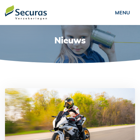
Particulieren
Nieuws
Ondernemers
Verenigingen
Over ons
Nieuws
Veelgestelde vragen
Contact
Schade?
NL
FR
EN